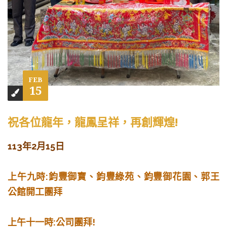
FEB
15
祝各位龍年，龍鳳呈祥，再創輝煌!
113年2月15日
上午九時:
鈞豐御寶、鈞豐綠苑、鈞豐御花園、郭王
公館開工團拜
上午十一時:公司團拜!