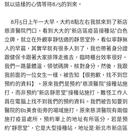
就以這樣的心情等待
8/5
的到來。
8
月
5
日上午一大早，大約
8
點左右我就來到了新店
慈濟醫院門口，看到大大的
”
新店區疫苗接種站
”
白色
立牌，就立在外觀寧靜恬適的靜思堂外，看似寧靜無
人的早晨，其實早就有很多人到了，我也帶著身分證
跟健保卡跟著大家排隊走進去，臨時櫃台效率很好，
我們一路量體溫、領號碼牌、核對身分，然後，我跟
我前面的一位女生一樣，被告知【很抱歉，找不到您
預約的資料】。原來我們是預約
”
慈濟醫院
”
接種站施
打，而非預約
”
新店靜思堂
”
接種站施打，難怪工作人
員在電腦上找不到我們的預約資料。我們被告知要到
醫院的
B1
美食街旁的場域施打，原來慈濟醫院有兩個
施打疫苗處所，預約單上的地址有所區分，若是預
約
”
靜思堂
”
，它是大型接種站，地址是
:
新北市新店區