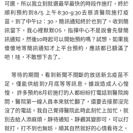
可選，所以我立刻就選最早最快的時段作施打，終於
順利預約到8/5
上午
8:30-9:30
去
慈濟醫院
施打疫
苗。到了中午
12
：
30
，簡訊通知終於也到了。收到簡
訊當下，我心裡默默
OS
，指揮中心不是說會先發簡
訊通知，然後
10
時起可以開始預約嗎？試想，如果我
傻傻地等簡訊通知才上平台預約，應該都已額滿了
吧！哇，不敢想下去了…
等待的期間，看到新聞不間斷的放送新北疫苗不
足，僅能供給到
7
月底等等訊息。據說造成人心惶
惶，
許多預約
8
月初施打的人都紛紛打電話到醫院詢
問，醫院第一線人員本來就忙翻了，還要去接那沒完
沒了的電話。我自己覺得醫院此時此刻忙上加忙，就
別去給人添麻煩，靜待通知、靜觀其變即可，可以打
就打，打不到也無妨，順其自然就好的心情看待之，