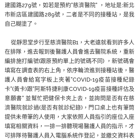
建國路
279
號，如若是預約
”
慈濟醫院
”
，地址是
:
新北
市新店區建國路
289
號，二者是不同的接種站，是我
自己糊塗了。
從靜思堂步行至慈濟醫院
B1
，大老遠就看到許多人
在排隊，進去報到後醫護人員會進去醫院系統，重新
編排施打編號
(
跟原預約單上的號碼不同
)
，新號碼會
填寫在調查表的右上角，依序輪流進到接種站後，醫
護人員會給寫字板上夾著
”COVID-19
疫苗接種紀錄
卡
”(
黃卡
)
跟
”
阿斯特捷利康
COVID-19
疫苗接種評估及
意願書
”
並幫忙把健保卡夾上去，並詢問是否有在慈
濟醫院就診過
(
是否有就診紀錄
)
，門口桌上也有筆筒
提供未帶筆的人使用，大家依照人員指引的座位入座
填寫相關資料，一排一排聽現場醫護人員的指示，才
可排隊待醫護人員入電腦系統作登記，並繳交資料表