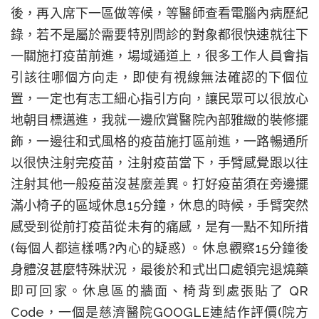
後，再入席下一區做等候，等醫師查看電腦內病歷紀
錄，若不是屬於需要特別問診的對象都很快速就往下
一關施打疫苗前進，場域通道上，很多工作人員會指
引該往哪個方向走，即使有視線無法確認的下個位
置，一定也有志工細心指引方向，讓民眾可以很放心
地朝目標邁進，我就一邊欣賞醫院內部雅緻的裝修擺
飾，一邊往和式風格的疫苗施打區前進，一路暢通所
以很快注射完疫苗，注射疫苗當下，手臂感覺跟以往
注射其他一般疫苗沒甚麼差異。打好疫苗須在旁邊擺
滿小椅子的區域休息
15
分鐘，休息的時候，手臂突然
感受到從前打疫苗從未有的痛感，是有一點不知所措
(
每個人都這樣嗎
?
內心的疑惑
)
。休息觀察
15
分鐘後
身體沒甚麼特殊狀況，最後於和式出口處領完退燒藥
即可回家。休息區的牆面、椅背到處張貼了
QR
Code
，一個是慈濟醫院
GOOGLE
連結作評價
(
院方