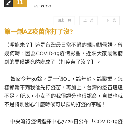
11
YUYU
By:
回上一頁
上一篇
下一篇
第一劑AZ疫苗你打了沒?
【呷飽未？】這是台灣最日常不過的親切問候語，曾
幾何時，因為
COVID-19
疫情影響，近來大家最常聽
到的問候語竟然變成了【打疫苗了沒？】。
奴家今年
30
餘，是一個
OL
，論年齡、論職業，怎
樣都輪不到我優先打疫苗，再加上，台灣的疫苗遠遠
不足，所以，小女子的我很認分也很認命，自然也就
不是特別關心什麼時候可以預約打疫的事囉！
中央流行疫情指揮中心
7/26
日公布「
COVID-19
疫