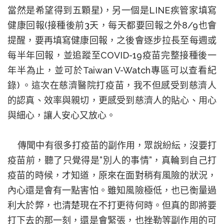
當然是希望得到五顆星
)
，另一個是
LINE
疾管家填寫
健康回報
(
接種後前
3
天，每天都要回報之外
8/9
也會
提醒，要再填寫健康回報，之後會逐步拉長至每週或
每半年回報，並追蹤至
COVID-19
疫苗完整接種後一
年半為止，並可於
Taiwan V-Watch
專區可以查看紀
錄
)
。這次在慈濟醫院打疫苗，我不但感受到慈濟人
的認真、效率與親切，更感受到慈濟人的貼心、用心
與細心，讓人安心又放心。
傳聞中有很多打疫苗的副作用，眾說紛紜，沒要打
疫苗前，聽了只覺得是
”
別人的事情
”
，真輪到自己打
疫苗的時候，才知道，原來在面對稍有風險的狀況，
內心還是會有一點害怕。雖知風險極低，也已衡量過
利大於弊，也清楚現在不打更待何時。但真的即將要
打下去的那一刻，還是會緊張，也挫勒等副作用的可