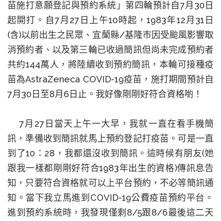
苗施打意願登記與預約系統」第四輪預計自
7
月
30
日
起開打。自
7
月
27
日上午
10
時起，
1983
年
12
月
31
日
(
含
)
以前出生之民眾、宜蘭縣
/
基隆市因受颱風影響取
消預約者、以及第三輪已收過簡訊但尚未完成預約者
共約
144
萬人，將陸續收到預約簡訊，本輪可接種疫
苗為
AstraZeneca COVID-19
疫苗，施打期間預計自
7
月
30
日至
8
月
6
日止。我好像剛剛好符合資格喲！
7
月
27
日當天上午一大早，我就一直在看手機簡
訊，準備收到簡訊就馬上預約登記打疫苗。可是一直
到了
10
：
28
，我都還沒收到簡訊。這時候有朋友
(
她
跟我一樣都剛剛好符合
1983
年出生的資格
)
傳訊息告
知，只要符合資格就可以上平台預約，不必等簡訊通
知。當下我立馬進到
COVID-19
公費疫苗預約平台。
進到預約系統時，我發現僅剩
8/5
跟
8/6
最後這二天