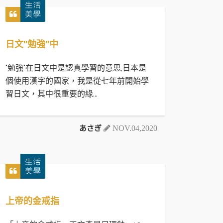
日文"勉強"中
"勉強"在日文中是認真學習的意思,日本是
個使用漢字的國家，我是從七年前開始學
習日文，其中很重要的緣...
あさぎ
NOV.04,2020
上帝的金戒指