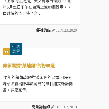
「上帝的金戒指」天文奇景日環蝕，109
年6月21日下午在台灣上空絢爛登場，，
這難得的奇景使全台...
優雅的貓
JUN.23,2020
傳承媽媽"菜埔雞"的好味道
"陳年的蘿蔔乾燉雞"茶湯色的湯頭，喝來
湯頭透露出陳年蘿蔔乾的鹹甘甜夾雜雞肉
香，這是家母...
高秉鈞技師
DEC.03,2019