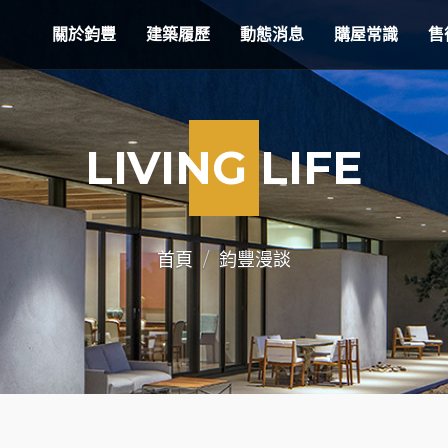
關於鈞豐
建築履歷
動態消息
購屋常識
售
LIVING LIFE
首頁
鈞豐漫談