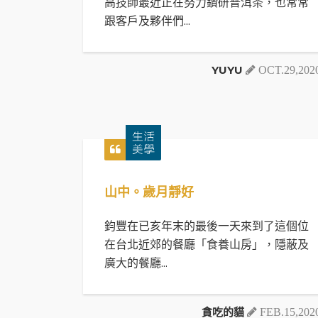
高技師最近正在努力鑽研普洱茶，也常常
跟客戶及夥伴們...
YUYU
OCT.29,202
山中。歲月靜好
鈞豐在已亥年末的最後一天來到了這個位
在台北近郊的餐廳「食養山房」，隱蔽及
廣大的餐廳...
貪吃的貓
FEB.15,202