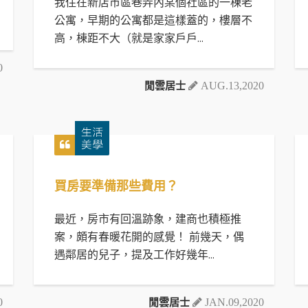
我住在新店市區巷弄內某個社區的一棟老
公寓，早期的公寓都是這樣蓋的，樓層不
高，棟距不大（就是家家戶戶...
0
閒雲居士
AUG.13,2020
買房要準備那些費用？
最近，房市有回溫跡象，建商也積極推
案，頗有春暖花開的感覺！ 前幾天，偶
遇鄰居的兒子，提及工作好幾年...
閒雲居士
0
JAN.09,2020