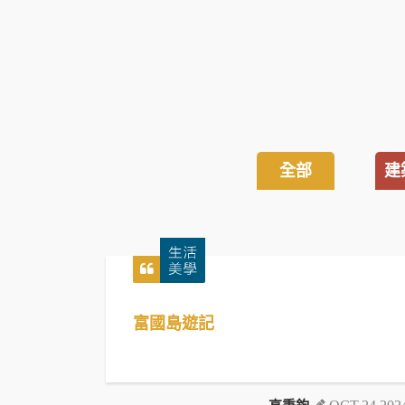
全部
建
富國島遊記