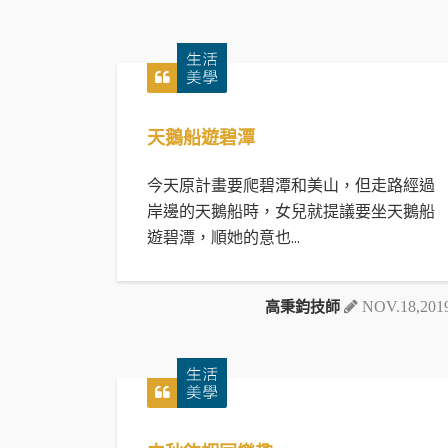
天鵝船遊碧潭
今天原計畫要爬碧潭和美山，但走路經過
岸邊的天鵝船時，女兒就提議要坐天鵝船
遊碧潭，順她的意也...
高秉鈞技師
NOV.18,201