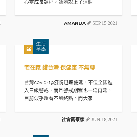
心靈成長課程，聽她說上了這個...
AMANDA
1
SEP.15,2021
宅在家 護台灣 保健康 不無聊
台灣covid-19疫情迅速蔓延，不但全國進
入三級警戒，而且警戒期程也一延再延，
目前似乎還看不到終點。而大家...
社會觀察家
1
JUN.18,2021